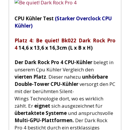
CPU Kühler Test
(Starker Overclock CPU
Kühler)
Platz 4: Be quiet! Bk022 Dark Rock Pro
4
14,6 x 13,6 x 16,3cm (L x B x H)
Der Dark Rock Pro 4 CPU-Kühler
belegt in
unserem Cpu Kühler Vergleich den
vierten
Platz
. Dieser nahezu
unhörbare
Double-Tower CPU-Kühler
versorgt den PC
mit der berühmten Silent-
Wings Technologie dort, wo es wirklich
zählt. Er
eignet
sich ausgezeichnet für
übertaktete Systeme
und anspruchsvolle
Multi-GPU-Plattformen.
Der Dark Rock
Pro 4 besticht durch ein erstklassiges